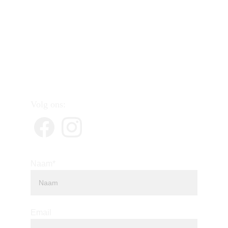
E-mail ons: 
textasetextase@gmail.com
Nederland & België
Volg ons:
Naam*
Email